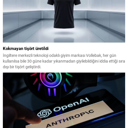
Kokmayan tişört üretildi
İngiltere merkezli teknoloji odaklı giyim markası Vollebak, her gün
kullanılsa bile 30 güne kadar yıkanmadan giyilebildiğini iddia ettiği sıra
dışı bir tişört geliştirdi.