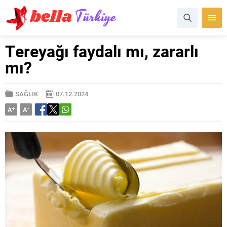
Tereyağı faydalı mı, zararlı
mı?
SAĞLIK
07.12.2024
A
+
A
-