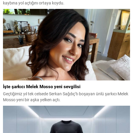
kaybına yol açtığını ortaya koydu.
İşte şarkıcı Melek Mosso yeni sevgilisi
Geçtiğimiz yıl tek celsede Serkan Sağdıç'tı boşayan ünlü şarkıcı Melek
Mosso yeni bir aşka yelken açtı.