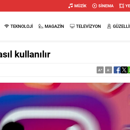
MÜZİK
SİNEMA
Y
TEKNOLOJİ
MAGAZİN
TELEVİZYON
GÜZELLİ
sıl kullanılır
A
+
A
-