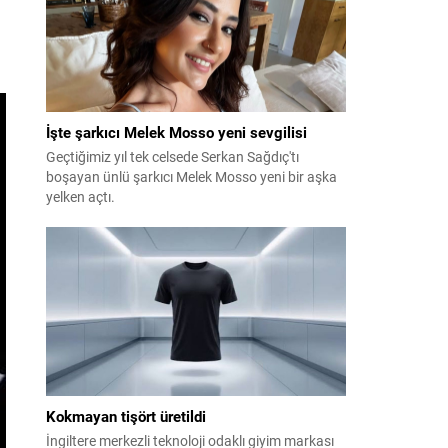
İşte şarkıcı Melek Mosso yeni sevgilisi
Geçtiğimiz yıl tek celsede Serkan Sağdıç'tı
boşayan ünlü şarkıcı Melek Mosso yeni bir aşka
yelken açtı.
Kokmayan tişört üretildi
İngiltere merkezli teknoloji odaklı giyim markası