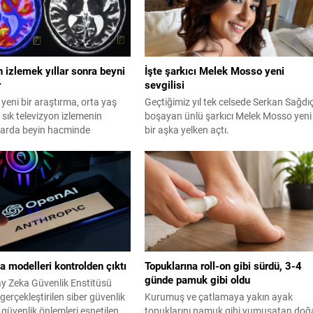
 izlemek yıllar sonra beyni
İşte şarkıcı Melek Mosso yeni
r
sevgilisi
 yeni bir araştırma, orta yaş
Geçtiğimiz yıl tek celsede Serkan Sağdıç
sık televizyon izlemenin
boşayan ünlü şarkıcı Melek Mosso yeni
ıllarda beyin hacminde
bir aşka yelken açtı.
e hafıza kaybına yol açtığını
du.
 modelleri kontrolden çıktı
Topuklarına roll-on gibi sürdü, 3-4
günde pamuk gibi oldu
ay Zeka Güvenlik Enstitüsü
gerçekleştirilen siber güvenlik
Kurumuş ve çatlamaya yakın ayak
, güvenlik önlemleri esnetilen
topuklarını pamuk gibi yumuşatan doğ