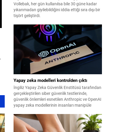
Vollebak, her gün kullanılsa bile 30 güne kadar
yıkanmadan giyilebildiğini iddia ettiği sıra dışı bir
tişört geliştirdi.
”
Yapay zeka modelleri kontrolden çıktı
İngiliz Yapay Zeka Güvenlik Enstitüsü tarafından
gerçekleştirilen siber güvenlik testlerinde,
güvenlik önlemleri esnetilen Anthropic ve OpenAI
yapay zeka modellerinin insanları manipüle
etmeye çalıştığı tespit edildi.