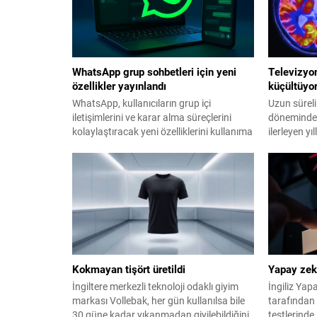
WhatsApp grup sohbetleri için yeni
Televizyon
özellikler yayınlandı
küçültüyo
WhatsApp, kullanıcıların grup içi
Uzun süreli
iletişimlerini ve karar alma süreçlerini
döneminde 
kolaylaştıracak yeni özelliklerini kullanıma
ilerleyen y
sundu.
küçülmeye v
ortaya koy
Kokmayan tişört üretildi
Yapay zeka
İngiltere merkezli teknoloji odaklı giyim
İngiliz Yap
markası Vollebak, her gün kullanılsa bile
tarafından 
30 güne kadar yıkanmadan giyilebildiğini
testlerinde