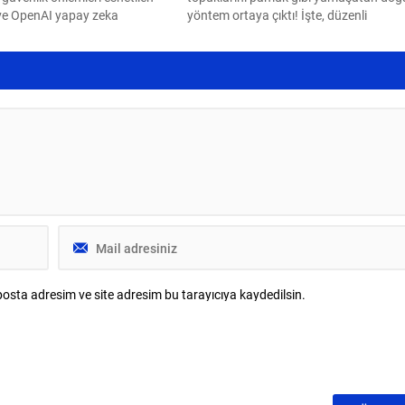
ve OpenAI yapay zeka
yöntem ortaya çıktı! İşte, düzenli
n insanları manipüle etmeye
sürmeniz gereken o malzeme...
pit edildi.
osta adresim ve site adresim bu tarayıcıya kaydedilsin.