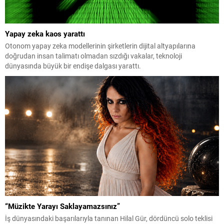
Yapay zeka kaos yarattı
Otonom yapay zeka modellerinin şirketlerin dijital altyapılarına
doğrudan insan talimatı olmadan sızdığı vakalar, teknoloji
dünyasında büyük bir endişe dalgası yarattı.
“Müzikte Yarayı Saklayamazsınız”
İş dünyasındaki başarılarıyla tanınan Hilal Gür, dördüncü solo teklisi