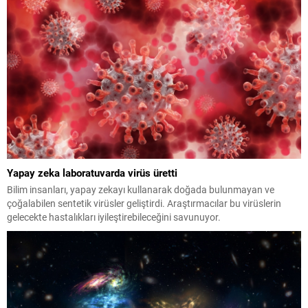
akıllara kazınan nakaratıyla dikkat çeken...
Yapay zeka laboratuvarda virüs üretti
Bilim insanları, yapay zekayı kullanarak doğada bulunmayan ve
çoğalabilen sentetik virüsler geliştirdi. Araştırmacılar bu virüslerin
gelecekte hastalıkları iyileştirebileceğini savunuyor.