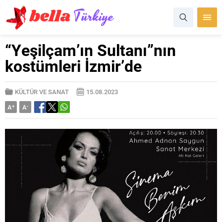
“Yeşilçam’ın Sultanı”nın
kostümleri İzmir’de
KÜLTÜR VE SANAT
15.08.2023
A
+
A
-