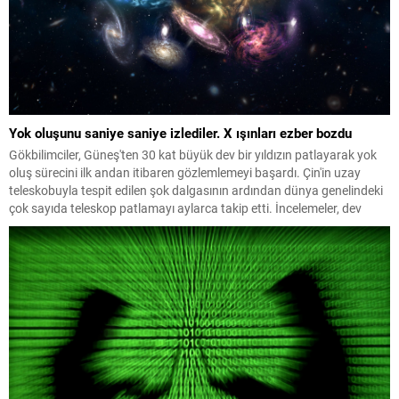
Yok oluşunu saniye saniye izlediler. X ışınları ezber bozdu
Gökbilimciler, Güneş'ten 30 kat büyük dev bir yıldızın patlayarak yok
oluş sürecini ilk andan itibaren gözlemlemeyi başardı. Çin'in uzay
teleskobuyla tespit edilen şok dalgasının ardından dünya genelindeki
çok sayıda teleskop patlamayı aylarca takip etti. İncelemeler, dev
yıldızların daha önce bilinmeyen yollarla da patlayabildiğini ortaya
koydu.