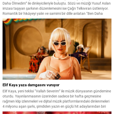
Daha Ölmedim” ile dinleyicileriyle buluştu. Sözü ve müziği Yusuf Aslan
imzası taşıyan şarkının düzenlemesini ise Çağrı Telkıvıran üstleniyor.
Romantik bir hikâyeyi yalın ve samimi bir dille anlatan “Ben Daha
Ölmedim”, beklemekten vazgeçmeyen ve sevgisini her şeye rağmen
içinde yaşatmaya devam...
Elif Kaya yaza damgasını vuruyor
Elif Kaya, yeni teklisi “Vallah Severim” ile müzik dünyasının gündemine
oturdu. Yayınlanmasının üzerinden sadece bir hafta geçmesine
rağmen klip izlenmeleri ve dijital müzik platformlarındaki dinlenmeleri
4 milyonu aşan şarkı, şimdiden yazın en güçlü hit adaylarından biri
olarak gösteriliyor. Enerjik altyapısı, hareketli ritmi ve ilk dinleyişte