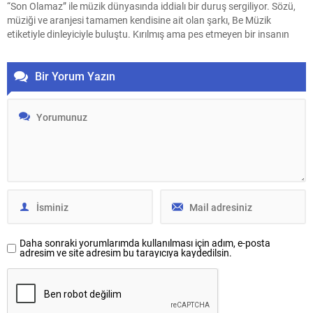
“Son Olamaz” ile müzik dünyasında iddialı bir duruş sergiliyor. Sözü,
müziği ve aranjesi tamamen kendisine ait olan şarkı, Be Müzik
etiketiyle dinleyiciyle buluştu. Kırılmış ama pes etmeyen bir insanın
itirazını anlatan şarkının klibi de en az sözleri kadar konuşulacak
türden. Yönetmen...
Bir Yorum Yazın
Daha sonraki yorumlarımda kullanılması için adım, e-posta
adresim ve site adresim bu tarayıcıya kaydedilsin.