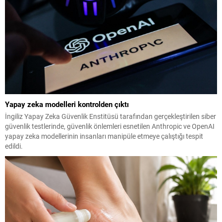
Yapay zeka modelleri kontrolden çıktı
İngiliz Yapay Zeka Güvenlik Enstitüsü tarafından gerçekleştirilen siber
güvenlik testlerinde, güvenlik önlemleri esnetilen Anthropic ve OpenAI
yapay zeka modellerinin insanları manipüle etmeye çalıştığı tespit
edildi.