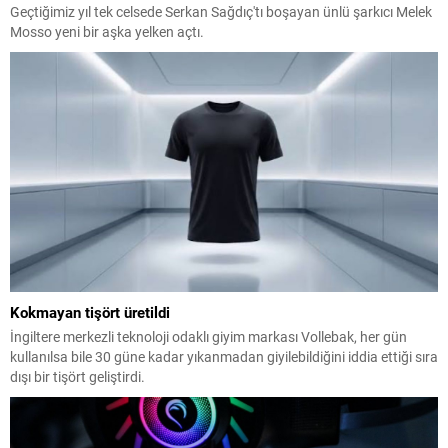
Geçtiğimiz yıl tek celsede Serkan Sağdıç'tı boşayan ünlü şarkıcı Melek
Mosso yeni bir aşka yelken açtı.
Kokmayan tişört üretildi
İngiltere merkezli teknoloji odaklı giyim markası Vollebak, her gün
kullanılsa bile 30 güne kadar yıkanmadan giyilebildiğini iddia ettiği sıra
dışı bir tişört geliştirdi.