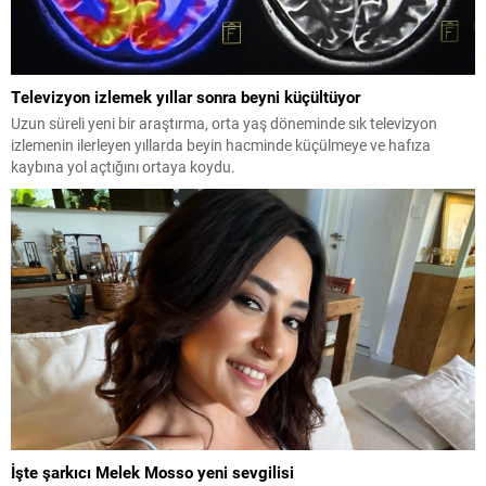
Televizyon izlemek yıllar sonra beyni küçültüyor
Uzun süreli yeni bir araştırma, orta yaş döneminde sık televizyon
izlemenin ilerleyen yıllarda beyin hacminde küçülmeye ve hafıza
kaybına yol açtığını ortaya koydu.
İşte şarkıcı Melek Mosso yeni sevgilisi