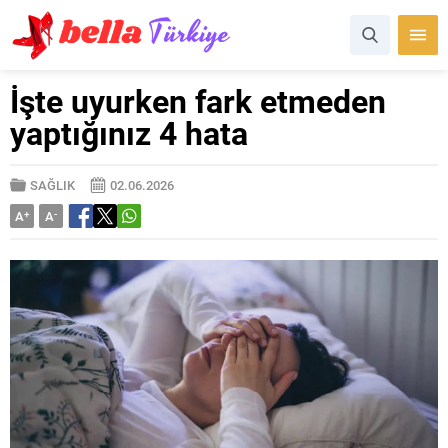
İşte uyurken fark etmeden
yaptığınız 4 hata
SAĞLIK
02.06.2026
A
+
A
-