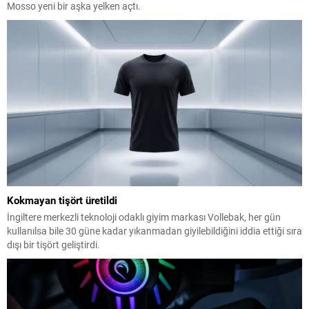
Mosso yeni bir aşka yelken açtı.
Kokmayan tişört üretildi
İngiltere merkezli teknoloji odaklı giyim markası Vollebak, her gün
kullanılsa bile 30 güne kadar yıkanmadan giyilebildiğini iddia ettiği sıra
dışı bir tişört geliştirdi.