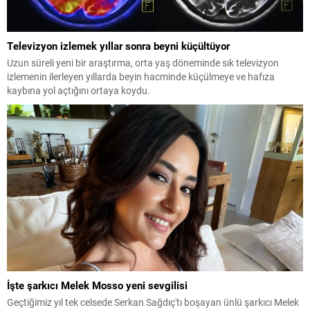
Televizyon izlemek yıllar sonra beyni küçültüyor
Uzun süreli yeni bir araştırma, orta yaş döneminde sık televizyon
izlemenin ilerleyen yıllarda beyin hacminde küçülmeye ve hafıza
kaybına yol açtığını ortaya koydu.
İşte şarkıcı Melek Mosso yeni sevgilisi
Geçtiğimiz yıl tek celsede Serkan Sağdıç'tı boşayan ünlü şarkıcı Melek