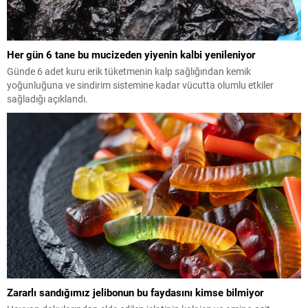
Her gün 6 tane bu mucizeden yiyenin kalbi yenileniyor
Günde 6 adet kuru erik tüketmenin kalp sağlığından kemik
yoğunluğuna ve sindirim sistemine kadar vücutta olumlu etkiler
sağladığı açıklandı.
Zararlı sandığımız jelibonun bu faydasını kimse bilmiyor