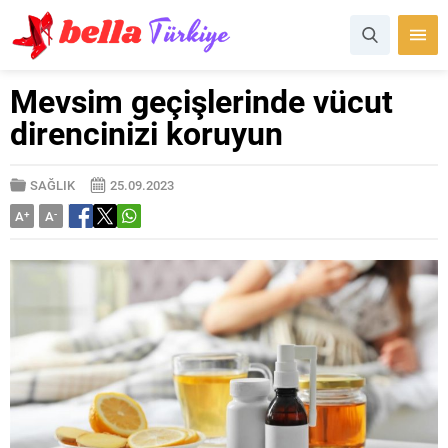
Mevsim geçişlerinde vücut
direncinizi koruyun
SAĞLIK
25.09.2023
A
+
A
-