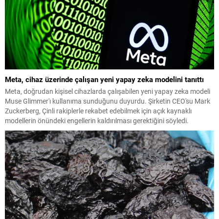
Meta, cihaz üzerinde çalışan yeni yapay zeka modelini tanıttı
Meta, doğrudan kişisel cihazlarda çalışabilen yeni yapay zeka modeli
Muse Glimmer'ı kullanıma sunduğunu duyurdu. Şirketin CEO'su Mark
Zuckerberg, Çinli rakiplerle rekabet edebilmek için açık kaynaklı
modellerin önündeki engellerin kaldırılması gerektiğini söyledi.