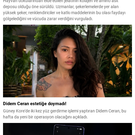
Hayvan dokularından elde edilen jelatinin kolajen ve amino asit
deposu olduğu öne sürüldü. Uzmanlar, şekerlemelerde yer alan
yüksek şeker, renklendiriciler ve katkı maddelerinin bu olası faydayı
gölgelediğini ve vücuda zarar verdiğini vurguladı.
Didem Ceran estetiğe doymadı!
Güney Kore'de iki kez yüz gerdirme işlemi yaptıran Didem Ceran, bu
hafta da yeni bir operasyon olacağını açıkladı.