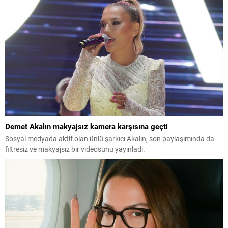
Demet Akalın makyajsız kamera karşısına geçti
Sosyal medyada aktif olan ünlü şarkıcı Akalın, son paylaşımında da
filtresiz ve makyajsız bir videosunu yayınladı.