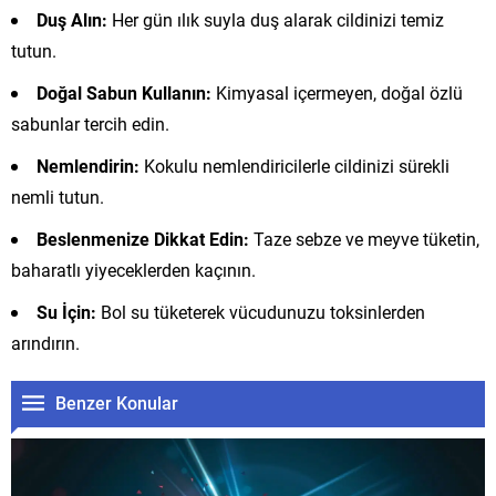
Duş Alın:
Her gün ılık suyla duş alarak cildinizi temiz
tutun.
Doğal Sabun Kullanın:
Kimyasal içermeyen, doğal özlü
sabunlar tercih edin.
Nemlendirin:
Kokulu nemlendiricilerle cildinizi sürekli
nemli tutun.
Beslenmenize Dikkat Edin:
Taze sebze ve meyve tüketin,
baharatlı yiyeceklerden kaçının.
Su İçin:
Bol su tüketerek vücudunuzu toksinlerden
arındırın.
Benzer Konular