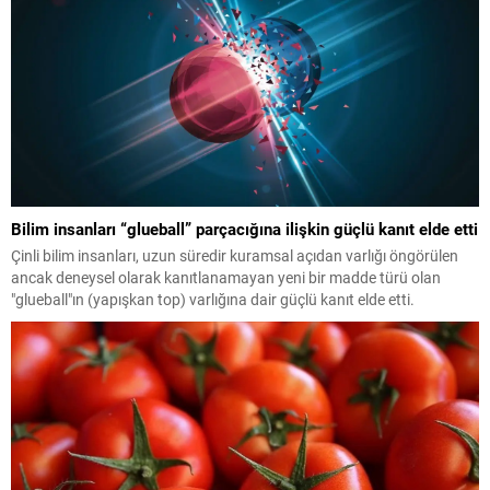
Bilim insanları “glueball” parçacığına ilişkin güçlü kanıt elde etti
Çinli bilim insanları, uzun süredir kuramsal açıdan varlığı öngörülen
ancak deneysel olarak kanıtlanamayan yeni bir madde türü olan
"glueball"ın (yapışkan top) varlığına dair güçlü kanıt elde etti.