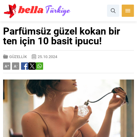
Parfümsüz güzel kokan bir
ten için 10 basit ipucu!
GÜZELLİK
25.10.2024
A
+
A
-