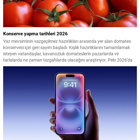
Konserve yapma tarihleri 2026
Yaz mevsiminin vazgeçilmez hazırlıkları arasında yer alan domates
konservesi için geri sayım başladı. Kışlık hazırlıklarını tamamlamak
isteyen vatandaşlar, kavanozluk domateslerin pazarlarda ve
tarlalarda ne zaman tezgahlarda olacağını araştırıyor. Peki 2026'da
konserve yapılacak domates ne zaman çıkacak? İşte en uygun
dönem...