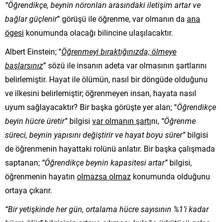
“Öğrendikçe, beynin nöronları arasındaki iletişim artar ve
bağlar güçlenir
” görüşü ile öğrenme, var olmanın da
ana
ögesi
konumunda olacağı bilincine ulaşılacaktır.
Albert Einstein; “
Öğrenmeyi bıraktığınızda; ölmeye
başlarsınız
” sözü ile insanın adeta var olmasının şartlarını
belirlemiştir. Hayat ile ölümün, nasıl bir döngüde olduğunu
ve ilkesini belirlemiştir; öğrenmeyen insan, hayata nasıl
uyum sağlayacaktır? Bir başka görüşte yer alan; “
Öğrendikçe
beyin hücre üretir”
bilgisi
var olmanın şartı
nı,
“Ö
ğrenme
süreci, beynin yapısını değiştirir ve hayat boyu sürer”
bilgisi
de öğrenmenin hayattaki rolünü anlatır. Bir başka çalışmada
saptanan;
“
Öğrendikçe beynin kapasitesi artar”
bilgisi,
öğrenmenin hayatın
olmazsa olmaz
konumunda olduğunu
ortaya çıkarır.
“Bir yetişkinde her gün, ortalama hücre sayısının %1’i kadar