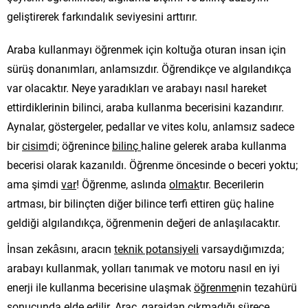
geliştirerek farkındalık seviyesini arttırır.
Araba kullanmayı öğrenmek için koltuğa oturan insan için
sürüş donanımları, anlamsızdır. Öğrendikçe ve algılandıkça
var olacaktır. Neye yaradıkları ve arabayı nasıl hareket
ettirdiklerinin bilinci, araba kullanma becerisini kazandırır.
Aynalar, göstergeler, pedallar ve vites kolu, anlamsız sadece
bir
cisim
di; öğrenince
bilinç
haline gelerek araba kullanma
becerisi olarak kazanıldı. Öğrenme öncesinde o beceri yoktu;
ama şimdi
var
! Öğrenme, aslında
olmak
tır. Becerilerin
artması, bir bilinçten diğer bilince terfi ettiren güç haline
geldiği algılandıkça, öğrenmenin değeri de anlaşılacaktır.
İnsan zekâsını, aracın
teknik potansiyeli
varsaydığımızda;
arabayı kullanmak, yolları tanımak ve motoru nasıl en iyi
enerji ile kullanma becerisine ulaşmak
öğrenme
nin tezahürü
sonucunda elde edilir. Araç, garajdan çıkmadığı sürece