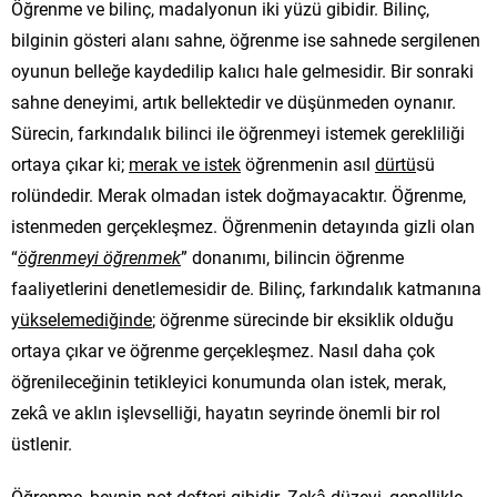
Öğrenme ve bilinç, madalyonun iki yüzü gibidir. Bilinç,
bilginin gösteri alanı sahne, öğrenme ise sahnede sergilenen
oyunun belleğe kaydedilip kalıcı hale gelmesidir. Bir sonraki
sahne deneyimi, artık bellektedir ve düşünmeden oynanır.
Sürecin, farkındalık bilinci ile öğrenmeyi istemek gerekliliği
ortaya çıkar ki;
merak ve istek
öğrenmenin asıl
dürtü
sü
rolündedir. Merak olmadan istek doğmayacaktır. Öğrenme,
istenmeden gerçekleşmez. Öğrenmenin detayında gizli olan
“
öğrenmeyi öğrenmek
” donanımı, bilincin öğrenme
faaliyetlerini denetlemesidir de. Bilinç, farkındalık katmanına
yükselemediğinde
; öğrenme sürecinde bir eksiklik olduğu
ortaya çıkar ve öğrenme gerçekleşmez. Nasıl daha çok
öğrenileceğinin tetikleyici konumunda olan istek, merak,
zekâ ve aklın işlevselliği, hayatın seyrinde önemli bir rol
üstlenir.
Öğrenme,
beynin not defteri
gibidir. Zekâ düzeyi, genellikle