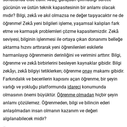
gücünün ve üstün teknik kapasitesinin bir anlamı olacak
mıdır? Bilgi, zekâ ve akıl olmazsa ne değer taşıyacaktır ne de
öğrenme! Zekâ yeni bilgileri işleme, yaşamsal kalıpları fark
etme ve karmaşık problemleri çözme kapasitemizdir. Zekâ
seviyesi, bilginin işlenmesi ile ortaya çıkan donanımı belleğe
aktarma hızını arttırarak yeni öğrenilenleri eskilerle
harmanlayıp öğrenmenin derinliğini ve verimini arttırır. Bilgi,
öğrenme ve zekâ birbirlerini besleyen kaynaklar gibidir. Bilgi
zekâyı, zekâ bilgiyi tetiklerken; öğrenme
onay
makamı gibidir.
Farkındalık ve becerilerin kapısını açan öğrenme, bir şeyin
varlığı ve yokluğu platformunda
idareci
konumunda
olmasının önemi büyüktür.
Öğrenme olmadan
hiçbir şeyin
anlamı çözülemez. Öğrenmeden, bilgi ve bilincin ederi
anlaşılmadan insan olmanın kazanım ve değeri
algılanabilecek midir?