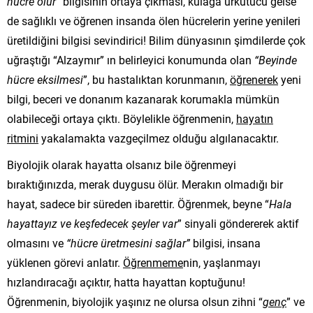
hücre ölür”
bilgisinin ortaya çıkması, kulağa ürkütücü gelse
de sağlıklı ve öğrenen insanda ölen hücrelerin yerine yenileri
üretildiğini bilgisi sevindirici! Bilim dünyasının şimdilerde çok
uğraştığı “Alzaymır” ın belirleyici konumunda olan
“Beyinde
hücre eksilmesi
”, bu hastalıktan korunmanın,
öğrenerek
yeni
bilgi, beceri ve donanım kazanarak korumakla mümkün
olabileceği ortaya çıktı. Böylelikle öğrenmenin,
hayatın
ritmini
yakalamakta vazgeçilmez olduğu algılanacaktır.
Biyolojik olarak hayatta olsanız bile öğrenmeyi
bıraktığınızda, merak duygusu ölür. Merakın olmadığı bir
hayat, sadece bir süreden ibarettir. Öğrenmek, beyne “
Hala
hayattayız ve keşfedecek şeyler var
” sinyali göndererek aktif
olmasını ve
“hücre üretmesini sağlar”
bilgisi, insana
yüklenen görevi anlatır.
Öğrenmeme
nin, yaşlanmayı
hızlandıracağı açıktır, hatta hayattan koptuğunu!
Öğrenmenin, biyolojik yaşınız ne olursa olsun zihni “
genç
” ve