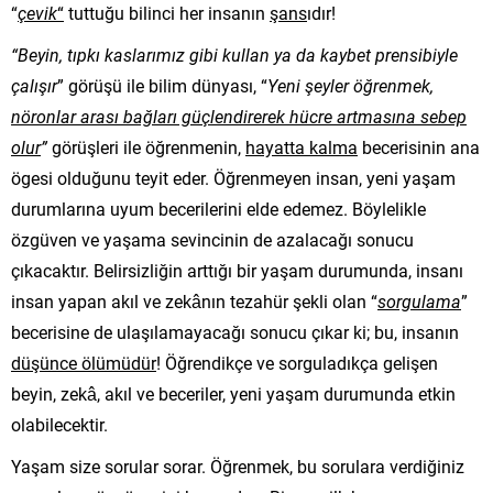
“
çevik
“
tuttuğu bilinci her insanın
şans
ıdır!
“Beyin, tıpkı kaslarımız gibi kullan ya da kaybet prensibiyle
çalışır
” görüşü ile bilim dünyası, “
Yeni şeyler öğrenmek,
nöronlar arası bağları güçlendirerek hücre artmasına sebep
olur
”
görüşleri ile öğrenmenin,
hayatta kalma
becerisinin ana
ögesi olduğunu teyit eder. Öğrenmeyen insan, yeni yaşam
durumlarına uyum becerilerini elde edemez. Böylelikle
özgüven ve yaşama sevincinin de azalacağı sonucu
çıkacaktır. Belirsizliğin arttığı bir yaşam durumunda, insanı
insan yapan akıl ve zekânın tezahür şekli olan “
sorgulama
”
becerisine de ulaşılamayacağı sonucu çıkar ki; bu, insanın
düşünce ölümüdür
! Öğrendikçe ve sorguladıkça gelişen
beyin, zekâ, akıl ve beceriler, yeni yaşam durumunda etkin
olabilecektir.
Yaşam size sorular sorar. Öğrenmek, bu sorulara verdiğiniz