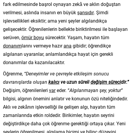
fark edilmesinde başrol oynayan zekâ ve aklın doğuştan
verilmesi, aslında insanın en büyük
şansıdır
. Şimdi
işlevsellikleri eksiktir; ama yeni şeyler algılandıkça
gelişecektir. Öğrenilenlerin bellekte biriktirilmesi ile başlayan
serüven,
ömür boyu
sürecektir. Yaşam, hayatın tüm
donanım
larını vermeye hazır
ana
gibidir; öğrendikçe
algılanan uyaranlar, anlamlandıkça hayat için gerekli
donanımlar da kazanılacaktır.
Öğrenme,
“
Deneyimler ve çevreyle etkileşim sonucu
davranışlarda oluşan
kalıcı
ve uzun süreli
değişim süreci
dir
.”
Değişim, öğrenilenleri
var
eder. “
Algılanmayan şey, yoktur
”
bilgisi, algının önemini anlatır ve konunun özü niteliğindedir.
Aklı ve zekânın işlevselliği ile gelişen algı, hayatın tüm
zamanlarında etkin roldedir. Birikimler, hayatın seyrini
değiştirdikçe daha çok öğrenme gerektiği ortaya çıkar. Yeni
şeylerin öğrenilmesi, algılama biçimi ve bilinç düzeyini