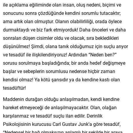
ile açıklama eğiliminde olan insan, oluş nedeni, biçimi ve
sonucunu sonra çözdüğünde kendini sorumlu tutacaktır;
ama artık olan olmuştur. Olanın olabilirliliği, orada öylece
durmaktaydı ve biz fark etmiyorduk! Daha önceleri ve daha
sonraları düşen cisimler oldu ve olacak, sıra bekledikleri
düşünülmez! Şimdi, olana tanık olduğumuz için suçlu arıyor
ve tesadüf ile ilişkilendiriyoruz! Ardından “Neden ben?”
sorusu sorulmaya başladığında; bir anda hedef değişmeye
başlar ve sebeplerin sorumlusu nedense hiçbir zaman
kendisi olmaz! Ya kötü şansıdır ya da kendine kastı olan
tesadüftür!
Maddenin durağan olduğu anlaşılmadan, kendi kendine
hareket etmeyeceği de anlaşılmayacaktır. Olan, olağan
karşılanmaz ve tesadüf suçlu ilan edilir. Derinlik
Psikolojisinin kurucusu Carl Gustav Junk’a göre tesadüf,
“Nedensel bir bağ olmaksızın anlamlı bir şekilde bir araya